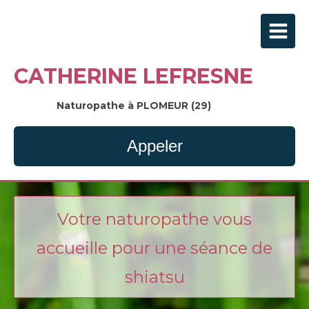
CATHERINE LEFRESNE
Naturopathe à PLOMEUR (29)
Appeler
Votre naturopathe vous
accueille pour une séance de
shiatsu