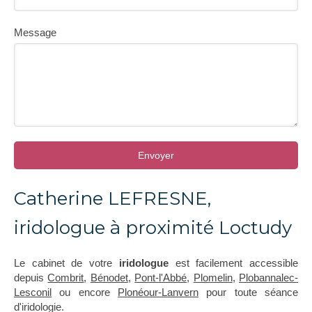
Message
Envoyer
Catherine LEFRESNE,
iridologue à proximité Loctudy
Le cabinet de votre
iridologue
est facilement accessible
depuis
Combrit
,
Bénodet
,
Pont-l'Abbé
,
Plomelin
,
Plobannalec-
Lesconil
ou encore
Plonéour-Lanvern
pour toute séance
d'iridologie.