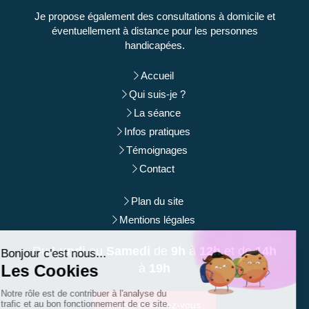
Je propose également des consultations à domicile et
éventuellement à distance pour les personnes
handicapées.
Accueil
Qui suis-je ?
La séance
Infos pratiques
Témoignages
Contact
Plan du site
Mentions légales
Du
Lundi
au
Samedi
de
9h
à
12h
et de
14h
à
19h
Prendre rendez-vous