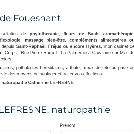
 de Fouesnant
nsultation de
phytothérapie, fleurs de Bach, aromathérapie
eflexologie, massage bien-être, compléments alimentaires o
e depuis
Saint-Raphaël, Fréjus ou encore Hyères
, mon cabinet d
t Corps - Rue Pierre Rameil - La Palmeraie à Cavalaire-sur-Mer. J
eniors.
aires, pathologies héréditaires, arthrite, maux de tête ou prise d
iste des moyens de soulager et traiter vos affections.
e naturopathe Catherine LEFRESNE
.
 LEFRESNE, naturopathie
Prénom