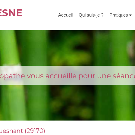
ESNE
Accueil
Qui suis-je ?
Pratiques
opathe vous accueille pour une séanc
uesnant (29170)