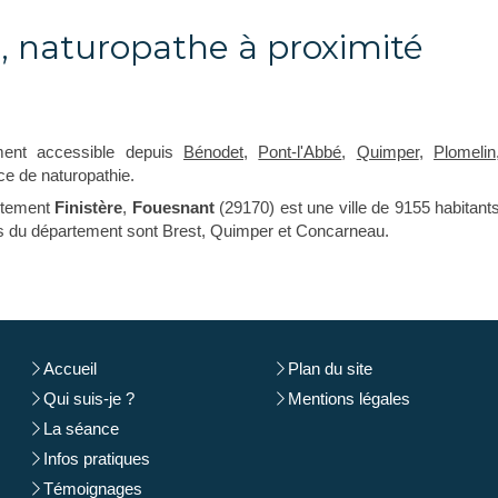
 naturopathe à proximité
ment accessible depuis
Bénodet
,
Pont-l'Abbé
,
Quimper
,
Plomelin
e de naturopathie.
rtement
Finistère
,
Fouesnant
(29170) est une ville de 9155 habitant
ées du département sont Brest, Quimper et Concarneau.
Accueil
Plan du site
Qui suis-je ?
Mentions légales
La séance
Infos pratiques
Témoignages