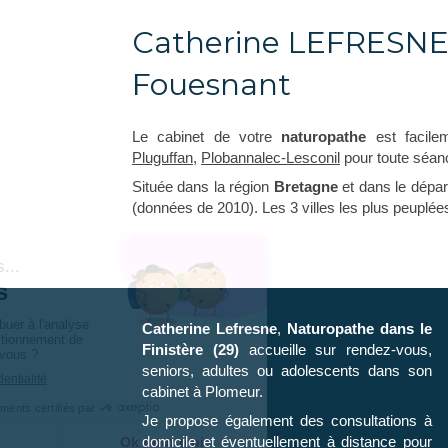
Catherine LEFRESNE,
Fouesnant
Le cabinet de votre
naturopathe
est facile
Pluguffan
,
Plobannalec-Lesconil
pour toute séanc
Située dans la région
Bretagne
et dans le dépa
(données de 2010). Les 3 villes les plus peupl
Catherine Lefresne
,
Naturopathe
dans le
Finistère (29)
accueille sur rendez-vous,
seniors, adultes ou adolescents dans son
cabinet à Plomeur.
Je propose également des consultations à
domicile et éventuellement à distance pour