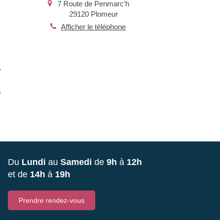
7 Route de Penmarc'h
29120
Plomeur
Afficher le téléphone
,
s
Du
Lundi
au
Samedi
de
9h
à
12h
et de
14h
à
19h
Prendre rendez-vous