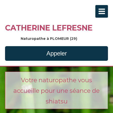
CATHERINE LEFRESNE
Naturopathe à PLOMEUR (29)
Appeler
Votre naturopathe vous
accueille pour une séance de
shiatsu