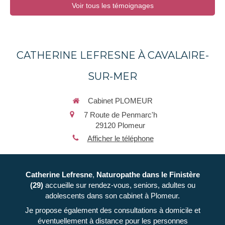
Voir tous les témoignages
CATHERINE LEFRESNE À CAVALAIRE-
SUR-MER
Cabinet PLOMEUR
7 Route de Penmarc'h
29120
Plomeur
Afficher le téléphone
Catherine Lefresne
,
Naturopathe
dans le Finistère
(29)
accueille sur rendez-vous, seniors, adultes ou
adolescents dans son cabinet à Plomeur.
Je propose également des consultations à domicile et
éventuellement à distance pour les personnes