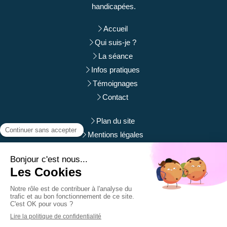
handicapées.
Accueil
Qui suis-je ?
La séance
Infos pratiques
Témoignages
Contact
Plan du site
Mentions légales
Du
Lundi
au
Samedi
de
9h
à
12h
et de
14h
à
19h
Prendre rendez-vous