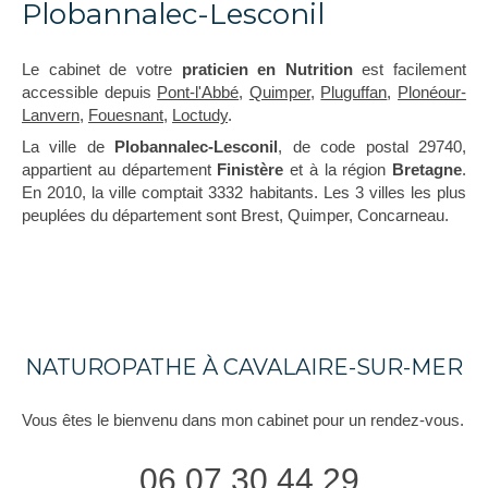
Plobannalec-Lesconil
Le cabinet de votre
praticien en Nutrition
est facilement
accessible depuis
Pont-l'Abbé
,
Quimper
,
Pluguffan
,
Plonéour-
Lanvern
,
Fouesnant
,
Loctudy
.
La ville de
Plobannalec-Lesconil
, de code postal 29740,
appartient au département
Finistère
et à la région
Bretagne
.
En 2010, la ville comptait 3332 habitants. Les 3 villes les plus
peuplées du département sont Brest, Quimper, Concarneau.
NATUROPATHE À CAVALAIRE-SUR-MER
Vous êtes le bienvenu dans mon cabinet pour un rendez-vous.
06 07 30 44 29