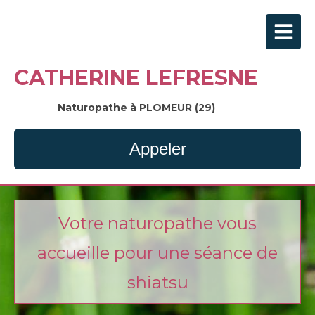
CATHERINE LEFRESNE
Naturopathe à PLOMEUR (29)
Appeler
Votre naturopathe vous
accueille pour une séance de
shiatsu