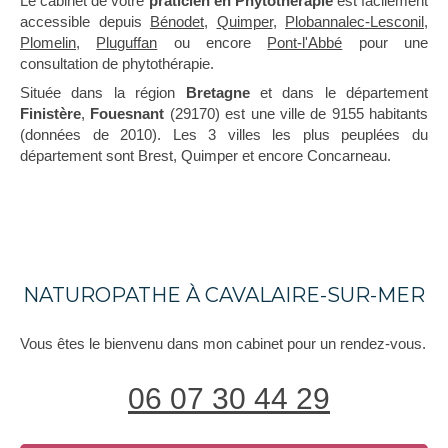
Le cabinet de votre
praticien en Phytothérapie
est facilement
accessible depuis
Bénodet
,
Quimper
,
Plobannalec-Lesconil
,
Plomelin
,
Pluguffan
ou encore
Pont-l'Abbé
pour une
consultation de phytothérapie.
Située dans la région
Bretagne
et dans le département
Finistère
,
Fouesnant
(29170) est une ville de 9155 habitants
(données de 2010). Les 3 villes les plus peuplées du
département sont Brest, Quimper et encore Concarneau.
NATUROPATHE À CAVALAIRE-SUR-MER
Vous êtes le bienvenu dans mon cabinet pour un rendez-vous.
06 07 30 44 29