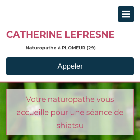
CATHERINE LEFRESNE
Naturopathe à PLOMEUR (29)
Appeler
Votre naturopathe vous
accueille pour une séance de
shiatsu