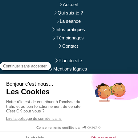
Accueil
Qui suis-je ?
La séance
Infos pratiques
Témoignages
Contact
Plan du site
Mentions légales
Du
Lundi
au
Samedi
de
9h
à
12h
et de
14h
à
19h
Prendre rendez-vous
Création et référencement du site par Simplébo
Site partenaire de
Annuaire Thérapeutes