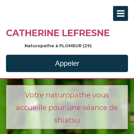
CATHERINE LEFRESNE
Naturopathe à PLOMEUR (29)
Appeler
Votre naturopathe vous
accueille pour une séance de
shiatsu