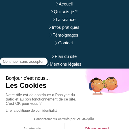
Accueil
Qui suis-je ?
La séance
Infos pratiques
Témoignages
Contact
Plan du site
Mentions légales
Du
Lundi
au
Samedi
de
9h
à
12h
et de
14h
à
19h
Prendre rendez-vous
Création et référencement du site par Simplébo
Site partenaire de
Annuaire Thérapeutes