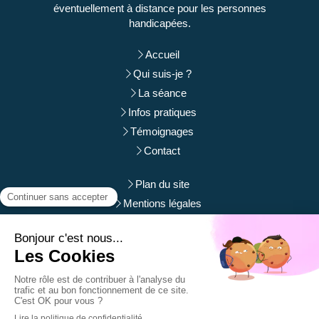
éventuellement à distance pour les personnes
handicapées.
Accueil
Qui suis-je ?
La séance
Infos pratiques
Témoignages
Contact
Plan du site
Mentions légales
Du
Lundi
au
Samedi
de
9h
à
12h
et de
14h
à
19h
Prendre rendez-vous