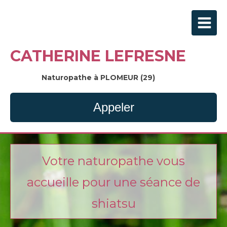
CATHERINE LEFRESNE
Naturopathe à PLOMEUR (29)
Appeler
Votre naturopathe vous
accueille pour une séance de
shiatsu