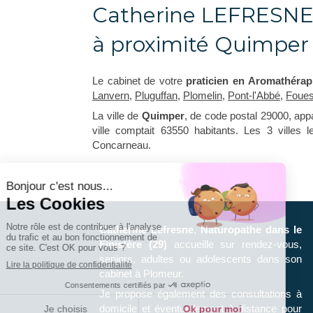
Catherine LEFRESNE,
à proximité Quimper
Le cabinet de votre
praticien en Aromathérap
Lanvern
,
Pluguffan
,
Plomelin
,
Pont-l'Abbé
,
Foues
La ville de
Quimper
, de code postal 29000, app
ville comptait 63550 habitants. Les 3 villes
Concarneau.
Catherine Lefresne
,
Naturopathe
dans le
Finistère (29)
accueille sur rendez-vous,
seniors, adultes ou adolescents dans son
cabinet à Plomeur.
Je propose également des consultations à
domicile et éventuellement à distance pour