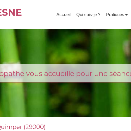
ESNE
Accueil
Qui suis-je ?
Pratiques
opathe vous accueille pour une séanc
Quimper (29000)