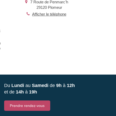
7 Route de Penmarc'h
29120
Plomeur
Afficher le téléphone
-
a
e
Du
Lundi
au
Samedi
de
9h
à
12h
et de
14h
à
19h
Prendre rendez-vous