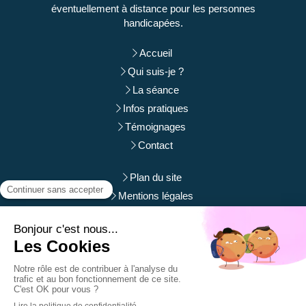
éventuellement à distance pour les personnes
handicapées.
Accueil
Qui suis-je ?
La séance
Infos pratiques
Témoignages
Contact
Plan du site
Mentions légales
Du
Lundi
au
Samedi
de
9h
à
12h
et de
14h
à
19h
Prendre rendez-vous