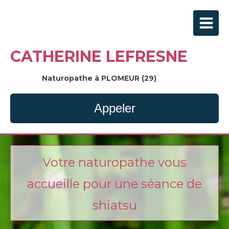
CATHERINE LEFRESNE
Naturopathe à PLOMEUR (29)
Appeler
Votre naturopathe vous
accueille pour une séance de
shiatsu