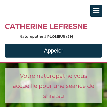
CATHERINE LEFRESNE
Naturopathe à PLOMEUR (29)
Appeler
Votre naturopathe vous
accueille pour une séance de
shiatsu