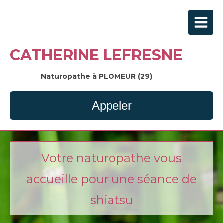
CATHERINE LEFRESNE
Naturopathe à PLOMEUR (29)
Appeler
Votre naturopathe vous
accueille pour une séance de
shiatsu