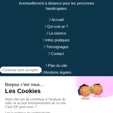
éventuellement à distance pour les personnes
handicapées.
Accueil
Qui suis-je ?
La séance
Infos pratiques
Témoignages
Contact
Plan du site
Mentions légales
Du
Lundi
au
Samedi
de
9h
à
12h
et de
14h
à
19h
Prendre rendez-vous